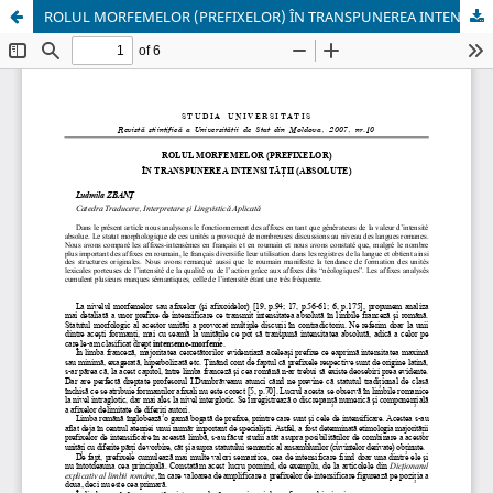
ROLUL MORFEMELOR (PREFIXELOR) ÎN TRANSPUNEREA INTENSITĂŢII (ABSOLUTE)