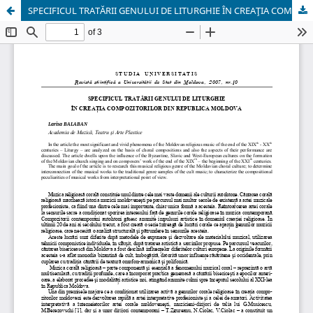
SPECIFICUL TRATĂRII GENULUI DE LITURGHIE ÎN CREAŢIA COMPOZITORILOR DIN REPUBLICA MOLDOVA