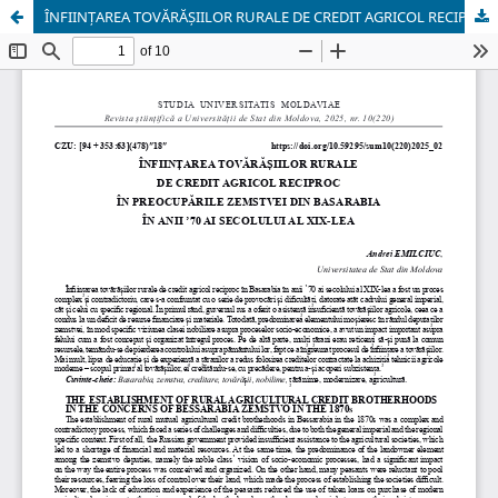
ÎNFIINȚAREA TOVĂRĂȘIILOR RURALE DE CREDIT AGRICOL RECIPROC ÎN PREOCUPĂRILE ZEMSTVEI DIN BASARABIA ÎN ANII ’70 AI SECOLULUI AL XIX-LEA