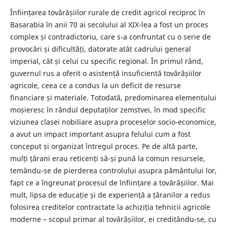
Înființarea tovărășiilor rurale de credit agricol reciproc în
Basarabia în anii ᾿70 ai secolului al XIX-lea a fost un proces
complex și contradictoriu, care s-a confruntat cu o serie de
provocări și dificultăți, datorate atât cadrului general
imperial, cât și celui cu specific regional. În primul rând,
guvernul rus a oferit o asistență insuficientă tovărășiilor
agricole, ceea ce a condus la un deficit de resurse
financiare și materiale. Totodată, predominarea elementului
moșieresc în rândul deputaților zemstvei, în mod specific
viziunea clasei nobiliare asupra proceselor socio-economice,
a avut un impact important asupra felului cum a fost
conceput și organizat întregul proces. Pe de altă parte,
mulți țărani erau reticenți să-și pună la comun resursele,
temându-se de pierderea controlului asupra pământului lor,
fapt ce a îngreunat procesul de înființare a tovărășiilor. Mai
mult, lipsa de educație și de experiență a țăranilor a redus
folosirea creditelor contractate la achiziția tehnicii agricole
moderne – scopul primar al tovărășiilor, ei creditându-se, cu