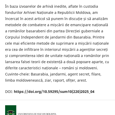
În baza izvoarelor de arhivă inedite, aflate în custodia
fondurilor Arhivei Naționale a Republicii Moldova, am
încercat în acest articol să punem în discuție și să analizăm
metodele de combatere a mișcării de emancipare națională
a românilor basarabeni din partea Direcției guberniale a
Corpului Independent de jandarmi din Basarabia. Printre
cele mai eficiente metode de suprimare a mișcării naționale
era cea de infiltrare în interiorul mișcării a agenților secreți
și compromiterea ideii de unitate națională a românilor prin
lansarea falsei teorii de existență a două popoare aparte, cu
diferite caracteristici naționale – români și moldoveni.
Cuvinte-cheie: Basarabia, jandarmi, agent secret, filare,
limba moldovenească, ziar, raport, ofițer, arest.
DOI:
https://doi.org/10.59295/sum10(220)2025_04