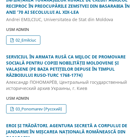
RECIPROC ÎN PREOCUPĂRILE ZEMSTVEI DIN BASARABIA ÎN
ANII ’70 AI SECOLULUI AL XIX-LEA
Andrei EMILCIUC, Universitatea de Stat din Moldova
USM ADMIN
02_Emilciuc
SERVICIUL ÎN ARMATA RUSĂ CA MIJLOC DE PROMOVARE
SOCIALĂ PENTRU COPIII NOBILITĂȚII MOLDOVENE ȘI
VALAȘENE (PE BAZA PETIȚIILOR DEPUSE ÎN TIMPUL
RĂZBOIULUI RUSO-TURC 1768-1774)
Александр ПОНОМАРЁВ, Центральный государственный
исторический архив Украины, г. Киев
USM ADMIN
03_Ponomarev (Русский)
EROI ȘI TRĂDĂTORI. AGENTURA SECRETĂ A CORPULUI DE
JANDARMI ÎN MIȘCAREA NAȚIONALĂ ROMÂNEASCĂ DIN