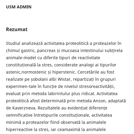
USM ADMIN
Rezumat
Studiul analizează activitatea proteolitică a proteazelor în
chimul gastric, pancreas și mucoasa intestinului subțirela
animale-model cu diferite tipuri de reactivitate
constituțională la stres, considerate analogi ai tipurilor
astenic,normostenic și hiperstenic. Cercetările au fost
realizate pe șobolani albi Wistar, repartizați în grupuri
experimen-tale în funcție de nivelul stresoreactivității,
evaluat prin metoda labirintului plus ridicat. Activitatea
proteolitică afost determinată prin metoda Anson, adaptată
de Kaverzneva. Rezultatele au evidențiat diferențe
semnificative întretipurile constituționale, activitatea
minimă a proteazelor fiind observată la animalele
hiperreactive la stres, iar ceamaximă la animalele